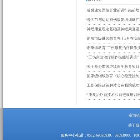
·
瑞盛康复医院开业前进行岗前培
·
骨关节与运动损伤康复培训班在
·
神经康复理论基础及神经康复进
·
两项市级继续教育将于3月在我
·
市继续教育“工伤康复治疗操作
·
“工伤康复治疗操作技能培训班” 
·
关于举办市级继续医学教育项目 
·
国家级继续教育《核心稳定控制
·
工伤保险政策解读会在我院成功
·
“康复治疗新技术和新进展培训
友情链
关于我
服务中心电话：0512-69393939、69393900、1891