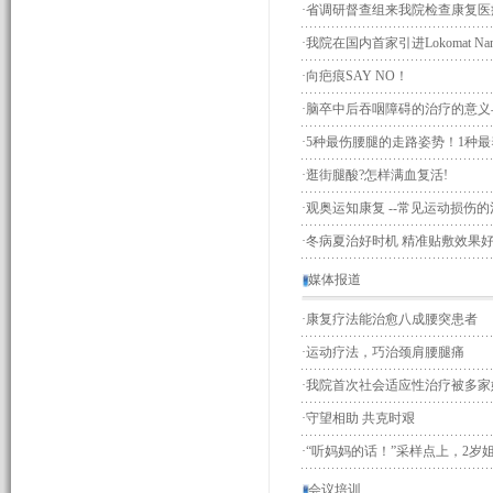
·
省调研督查组来我院检查康复医
·
我院在国内首家引进Lokomat N
·
向疤痕SAY NO！
·
脑卒中后吞咽障碍的治疗的意义
·
5种最伤腰腿的走路姿势！1种
·
逛街腿酸?怎样满血复活!
·
观奥运知康复 --常见运动损伤
·
冬病夏治好时机 精准贴敷效果
媒体报道
·
康复疗法能治愈八成腰突患者
·
运动疗法，巧治颈肩腰腿痛
·
我院首次社会适应性治疗被多家
·
守望相助 共克时艰
·
“听妈妈的话！”采样点上，2岁姐
会议培训