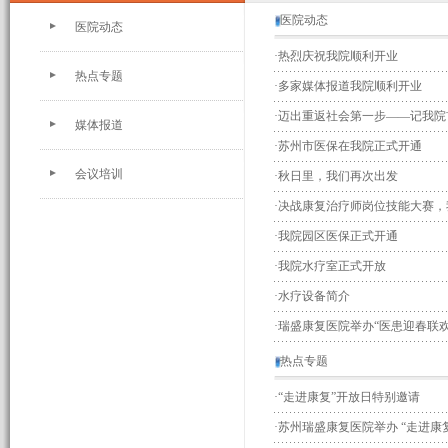
医院动态
医院动态
·
热烈庆祝我院顺利开业
热点专题
·
多家媒体报道我院顺利开业
·
迈出重返社会第一步——记我院
媒体报道
·
苏州市医保在我院正式开通
会议培训
·
秋日里，我们再次出发
·
决战康复治疗师岗位技能大赛，
·
我院园区医保正式开通
·
我院水疗室正式开放
·
水疗设备简介
·
瑞盛康复医院举办“医患迎春联欢
热点专题
·
“走进康复”开放日特别邀请
·
苏州瑞盛康复医院举办 “走进康