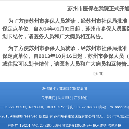
苏州市医保在我院正式开
为了方便苏州市参保人员就诊，经苏州市社保局批准
保定点单位。自2014年01月02日起，苏州市参保人员
划卡结付，请医务人员和广大病员相互转告。
为了方便苏州市参保人员就诊，经苏州市社保局批准
保定点单位。自
2013
年
10
月
16
日起，苏州市参保人员（
或住院可以划卡结付，请医务人员和广大病员相互转告
【关闭】
友情链接：
苏州瑞兴医院集团
关于我们
|
法律声明
|
联系我们
12-69393939、69393900、18913189256 传真：0512-67680530 邮箱：
rh_hospital
 2013 Allrights reserved.
版权所有 苏州瑞盛康复医院有限公司 地址：苏州市相城区澄
苏医广【2026】第01-26-3205-056号
苏ICP备13020943号
技术维护 沸腾科技