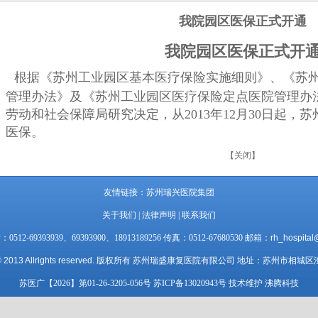
我院园区医保正式开通
我院园区医保正式开
根据《苏州工业园区基本医疗保险实施细则》、《苏
管理办法》及《苏州工业园区医疗保险定点医院管理办
劳动和社会保障局研究决定，从2013年12月30日起，
医保。
【关闭】
友情链接：
苏州瑞兴医院集团
关于我们
|
法律声明
|
联系我们
12-69393939、69393900、18913189256 传真：0512-67680530 邮箱：
rh_hospital
 2013 Allrights reserved.
版权所有 苏州瑞盛康复医院有限公司 地址：苏州市相城区澄
苏医广【2026】第01-26-3205-056号
苏ICP备13020943号
技术维护 沸腾科技